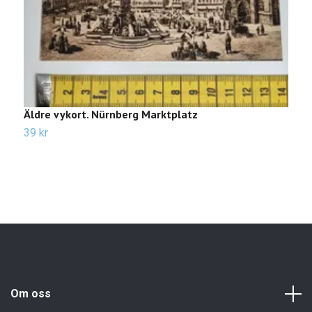
Äldre vykort. Nürnberg Marktplatz
Ä
39 kr
2
Om oss