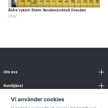
Äldre vykort. Ehem. Residenzschloß Dresden
Ä
29 kr
Sl
Om oss
Kundtjänst
Vi använder cookies
Info