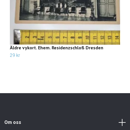
Äldre vykort. Ehem. Residenzschloß Dresden
Ä
29 kr
2
Om oss