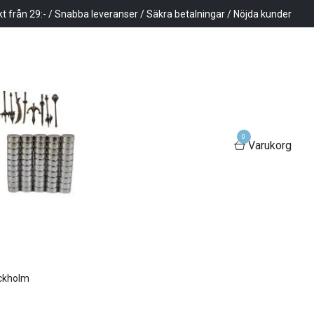
kt från 29:- / Snabba leveranser / Säkra betalningar / Nöjda kunder
0
Varukorg
ockholm