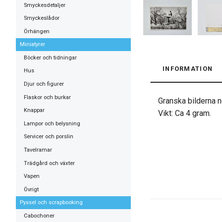
Smyckesdetaljer
Smyckeslådor
Örhängen
Miniatyrer
Böcker och tidningar
INFORMATION
Hus
Djur och figurer
Flaskor och burkar
Granska bilderna no
Knappar
Vikt: Ca 4 gram.
Lampor och belysning
Servicer och porslin
Tavelramar
Trädgård och växter
Vapen
Övrigt
Pyssel och scrapbooking
Cabochoner