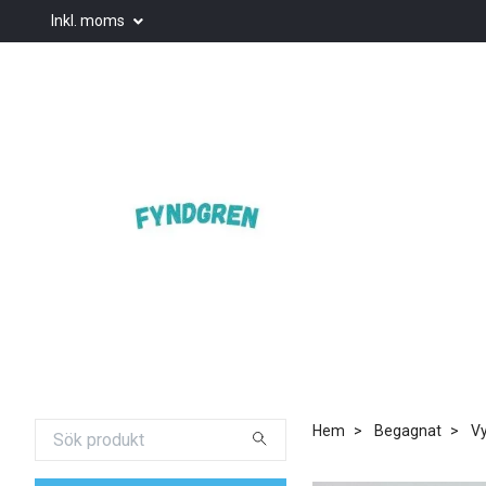
Inkl. moms
Hem
Begagnat
Vy