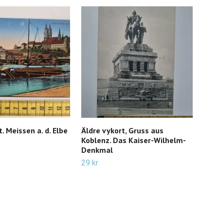
. Meissen a. d. Elbe
Äldre vykort, Gruss aus
Äld
Koblenz. Das Kaiser-Wilhelm-
Fra
Denkmal
39 k
29 kr