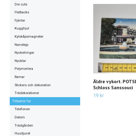
Die cuts
Flatbacks
Fjärilar
Kugghjul
Kylskåpsmagneter
Nanotejp
Nyckelringar
Nycklar
Polymerlera
Ramar
Äldre vykort. POT
Stickers och dekoration
Schloss Sanssouci
Trädekorationer
19 kr
Tillbehör för
Telefonen
Datorn
Trädgården
Husdjuret