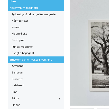
Hem
Neodymium magneter
Fyrkantiga & rektangulära magneter
Hålmagneter
Krokar
Magnetfiske
Push pins
Runda magneter
Övrigt & begagnat
Smycken och smyckestillverkning
Armband
Berlocker
Broscher
Halsband
Pins
Pärlor
Ringar