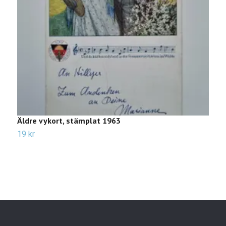
Äldre vykort, stämplat 1963
Ä
19 kr
2