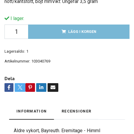
nött/kantstött, böjt mmVikt: Ungefär 3,5 gram
I lager.
LÄGG I KORGEN
Lagersaldo:
1
Artikelnummer:
103040769
Dela
INFORMATION
RECENSIONER
Äldre vykort, Bayreuth. Eremitage - Himml