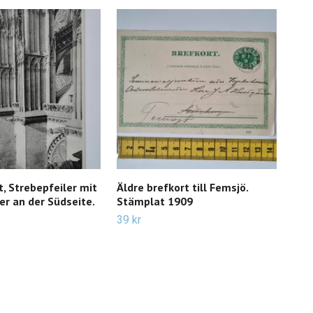
t, Strebepfeiler mit
Äldre brefkort till Femsjö.
Vyk
r an der Südseite.
Stämplat 1909
Turi
Tor
39 kr
17 k