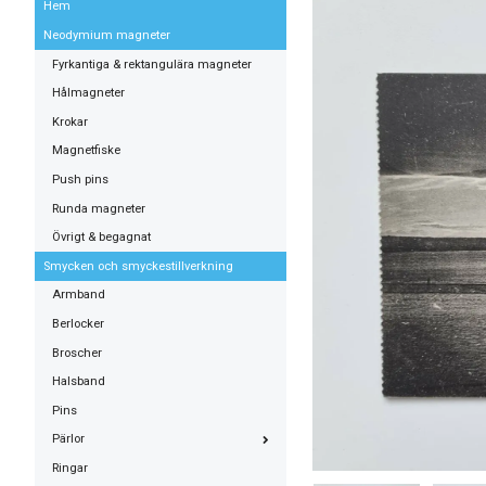
Hem
Neodymium magneter
Fyrkantiga & rektangulära magneter
Hålmagneter
Krokar
Magnetfiske
Push pins
Runda magneter
Övrigt & begagnat
Smycken och smyckestillverkning
Armband
Berlocker
Broscher
Halsband
Pins
Pärlor
Ringar