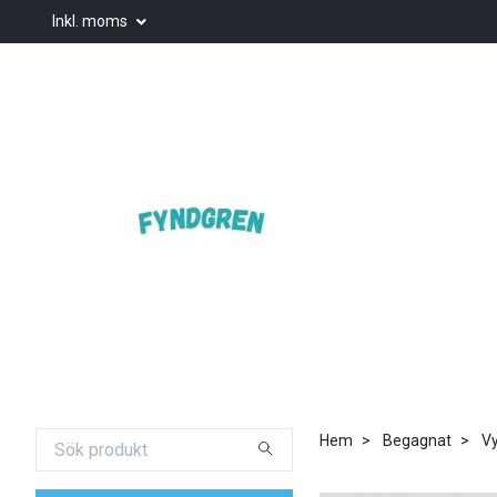
Inkl. moms
Hem
Begagnat
Vy