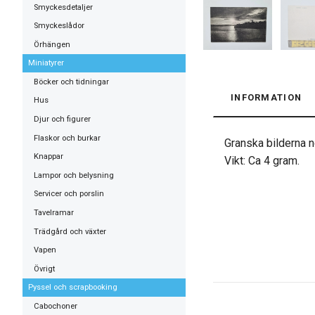
Smyckesdetaljer
Smyckeslådor
Örhängen
Miniatyrer
Böcker och tidningar
INFORMATION
Hus
Djur och figurer
Flaskor och burkar
Granska bilderna no
Knappar
Vikt: Ca 4 gram.
Lampor och belysning
Servicer och porslin
Tavelramar
Trädgård och växter
Vapen
Övrigt
Pyssel och scrapbooking
Cabochoner