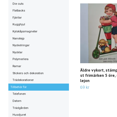
Die cuts
Flatbacks
Fjärilar
Kugghjul
Kylskåpsmagneter
Nanotejp
Nyckelringar
Nycklar
Polymerlera
Ramar
Äldre vykort, stämp
Stickers och dekoration
st frimärken 5 öre,
lejon
Trädekorationer
69 kr
Tillbehör för
Telefonen
Datorn
Trädgården
Husdjuret