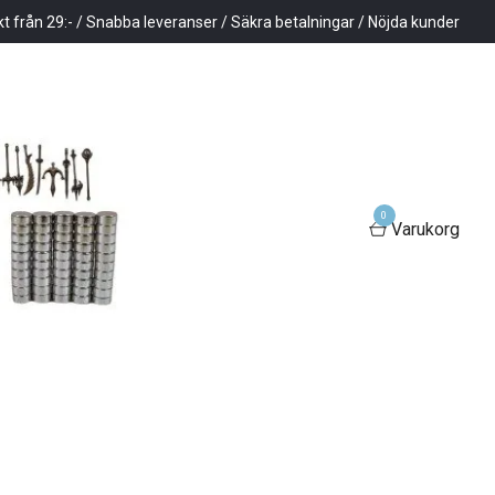
kt från 29:- / Snabba leveranser / Säkra betalningar / Nöjda kunder
0
Varukorg