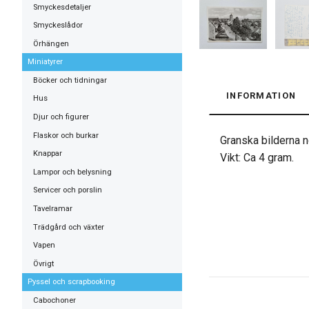
Smyckesdetaljer
Smyckeslådor
Örhängen
Miniatyrer
Böcker och tidningar
INFORMATION
Hus
Djur och figurer
Flaskor och burkar
Granska bilderna no
Knappar
Vikt: Ca 4 gram.
Lampor och belysning
Servicer och porslin
Tavelramar
Trädgård och växter
Vapen
Övrigt
Pyssel och scrapbooking
Cabochoner