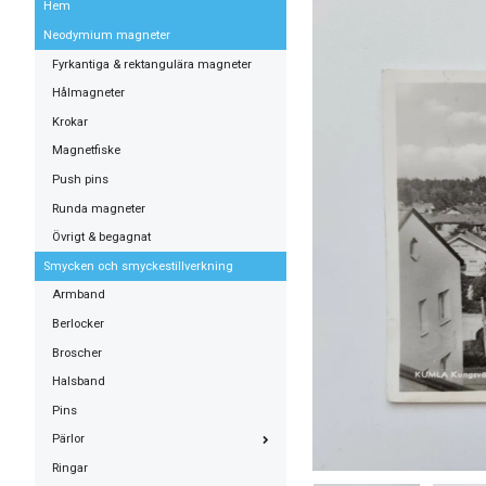
Hem
Neodymium magneter
Fyrkantiga & rektangulära magneter
Hålmagneter
Krokar
Magnetfiske
Push pins
Runda magneter
Övrigt & begagnat
Smycken och smyckestillverkning
Armband
Berlocker
Broscher
Halsband
Pins
Pärlor
Ringar