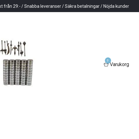
kt från 29:- / Snabba leveranser / Säkra betalningar / Nöjda kunder
0
Varukorg