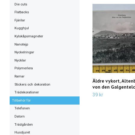
Die cuts
Flatbacks
Fjärilar
Kugghjul
Kylskåpsmagneter
Nanotejp
Nyckelringar
Nycklar
Polymerlera
Ramar
Äldre vykort, Alten
Stickers och dekoration
von den Galgentel
Trädekorationer
39 kr
Tillbehör för
Telefonen
Datorn
Trädgården
Husdjuret