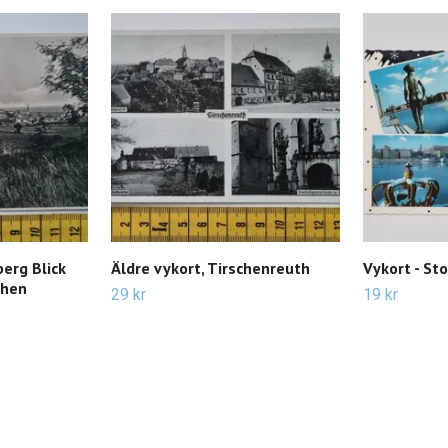
berg Blick
Äldre vykort, Tirschenreuth
Vykort - St
chen
29 kr
19 kr