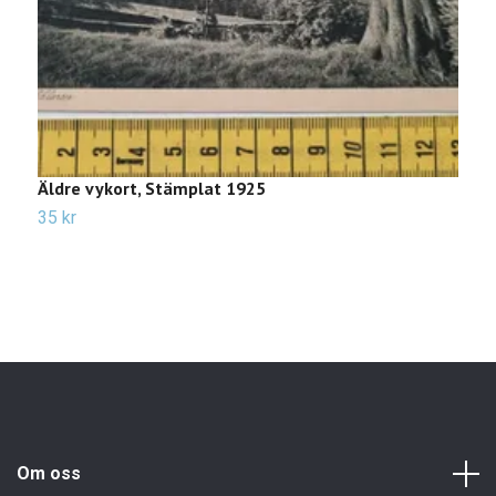
Äldre vykort, Stämplat 1925
Ä
35 kr
2
Om oss