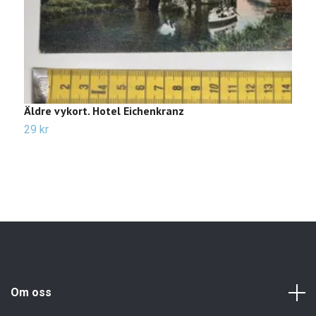
Äldre vykort. Hotel Eichenkranz
Ä
f
29 kr
3
Om oss