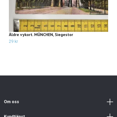
Äldre vykort. MÜNCHEN, Siegestor
Ä
29 kr
2
Om oss
Kundtjänst