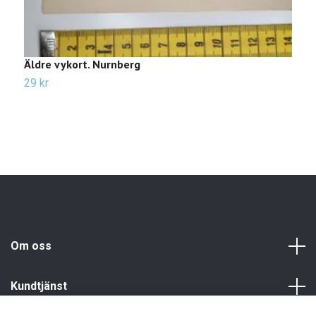
Äldre vykort. Nurnberg
Ä
29 kr
2
Om oss
Kundtjänst