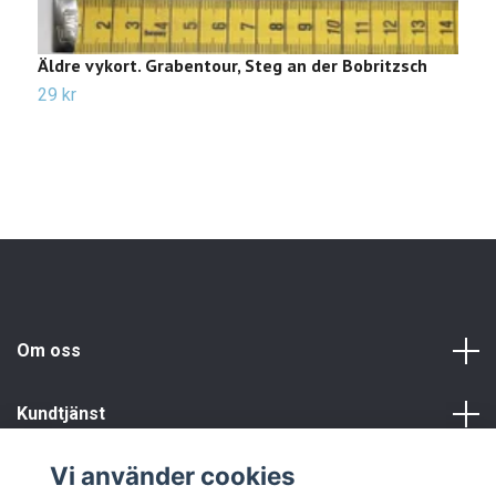
Äldre vykort. Grabentour, Steg an der Bobritzsch
Ä
29 kr
2
Om oss
Kundtjänst
Vi använder cookies
Info