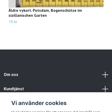
Äldre vykort. Potsdam, Bogenschütze im
Ä
sizillanischen Garten
S
19 kr
3
Om oss
Kundtjänst
Vi använder cookies
Info