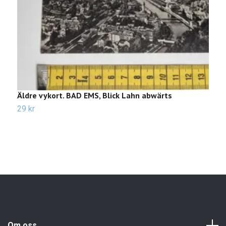
Äldre vykort. BAD EMS, Blick Lahn abwärts
Ä
29 kr
2
Om oss