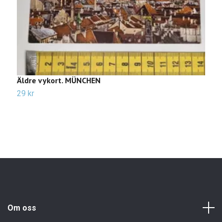
Äldre vykort. MÜNCHEN
Ä
29 kr
2
Om oss