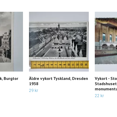
k, Burgtor
Äldre vykort Tyskland, Dresden
Vykort - St
1938
Stadshuset.
monumenta
29 kr
22 kr