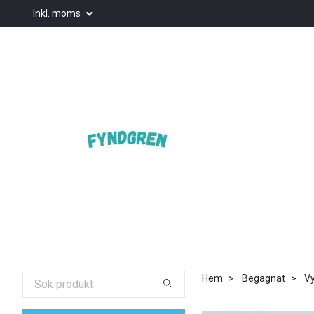
Inkl. moms
Hem
Begagnat
Vy