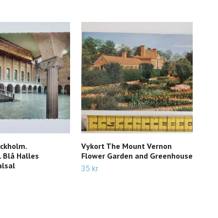
ockholm.
Vykort The Mount Vernon
Vyk
 Blå Halles
Flower Garden and Greenhouse
19 k
lsal
35 kr