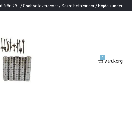
kt från 29:- / Snabba leveranser / Säkra betalningar / Nöjda kunder
0
Varukorg