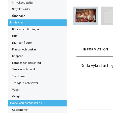
Smyckesdetaljer
Smyckeslådor
Örhängen
Miniatyrer
Böcker och tidningar
Hus
Djur och figurer
INFORMATION
Flaskor och burkar
Knappar
Lampor och belysning
Detta vykort är beg
Servicer och porslin
Tavelramar
Trädgård och växter
Vapen
Övrigt
Pyssel och scrapbooking
Cabochoner