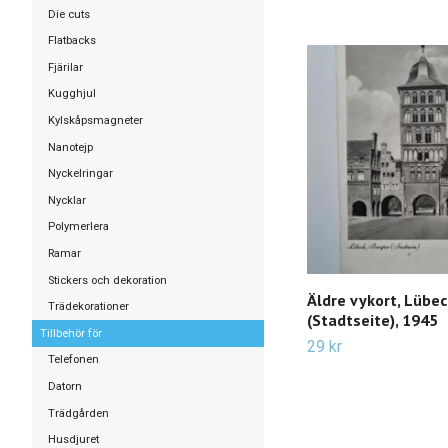
Die cuts
Flatbacks
Fjärilar
Kugghjul
Kylskåpsmagneter
Nanotejp
Nyckelringar
Nycklar
Polymerlera
Ramar
Stickers och dekoration
Äldre vykort, Lübec
Trädekorationer
(Stadtseite), 1945
Tillbehör för
29 kr
Telefonen
Datorn
Trädgården
Husdjuret