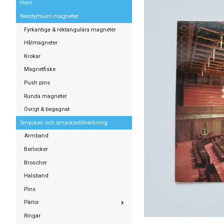
Hem
Neodymium magneter
Fyrkantiga & rektangulära magneter
Hålmagneter
Krokar
Magnetfiske
Push pins
Runda magneter
Övrigt & begagnat
Smycken och smyckestillverkning
Armband
Berlocker
Broscher
Halsband
Pins
Pärlor
Ringar