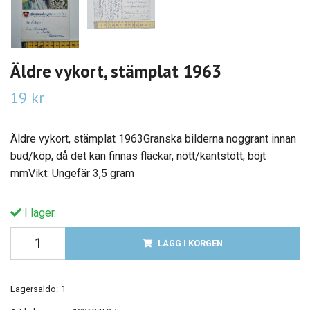
Äldre vykort, stämplat 1963
19 kr
Äldre vykort, stämplat 1963Granska bilderna noggrant innan
bud/köp, då det kan finnas fläckar, nött/kantstött, böjt
mmVikt: Ungefär 3,5 gram
I lager.
LÄGG I KORGEN
Lagersaldo:
1