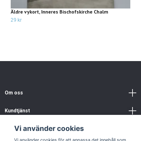
Äldre vykort, Inneres Bischofskirche Chalm
Ä
29 kr
3
Om oss
Kundtjänst
Vi använder cookies
Info
Vi använder cookies för att anpassa det innehåll som