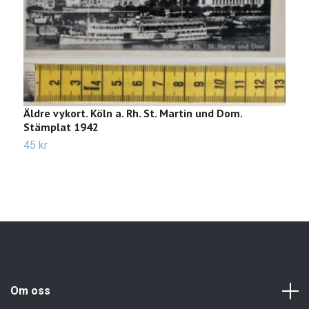
Äldre vykort. Köln a. Rh. St. Martin und Dom.
Ä
Stämplat 1942
2
45 kr
Om oss