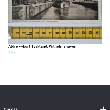
Äldre vykort Tyskland, Wilhelmshaven
Ä
S
29 kr
2
Om oss