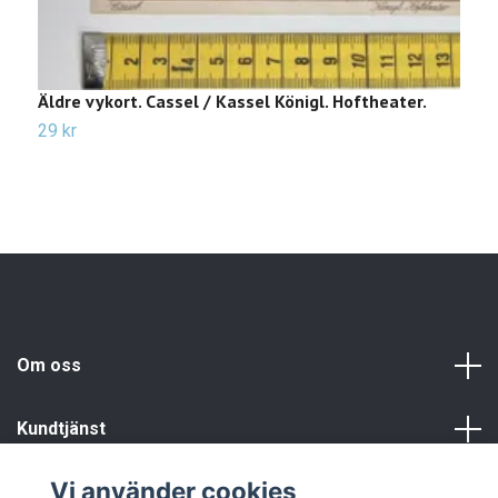
Äldre vykort. Cassel / Kassel Königl. Hoftheater.
Ä
29 kr
Sl
Om oss
Kundtjänst
Vi använder cookies
Info