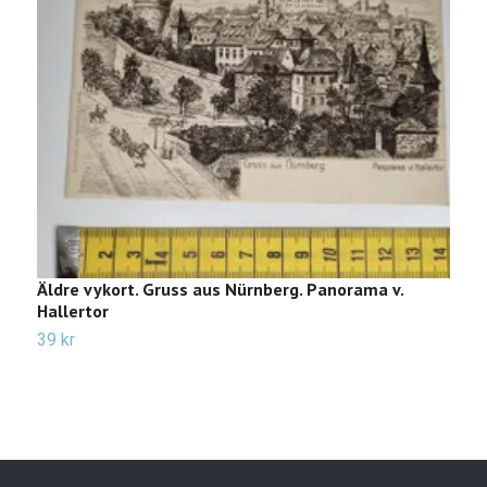
Äldre vykort. Gruss aus Nürnberg. Panorama v.
Ä
Hallertor
2
39 kr