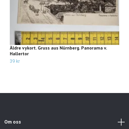
Äldre vykort. Gruss aus Nürnberg. Panorama v.
Ä
Hallertor
2
39 kr
Om oss