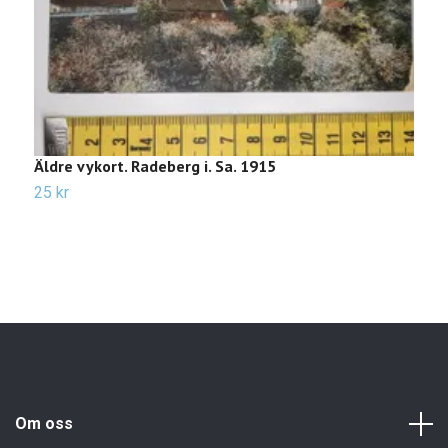
Äldre vykort. Radeberg i. Sa. 1915
Ä
u
25 kr
1
Om oss