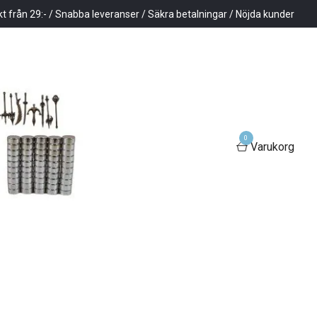
kt från 29:- / Snabba leveranser / Säkra betalningar / Nöjda kunder
0
Varukorg