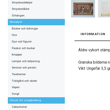
Smyckesdetaljer
Smyckeslådor
Örhängen
Miniatyrer
Böcker och tidningar
INFORMATION
Hus
Djur och figurer
Flaskor och burkar
Äldre vykort stämp
Knappar
Lampor och belysning
Granska bilderna n
Vikt: Ungefär 3,5 
Servicer och porslin
Tavelramar
Trädgård och växter
Vapen
Övrigt
Pyssel och scrapbooking
Cabochoner