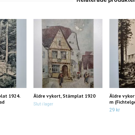
plat 1924.
Äldre vykort, Stämplat 1920
Äldre vykor
ad
m (Fichtelg
Slut i lager
29 kr