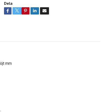
Dela
böjt mm