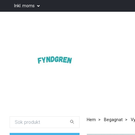
Inkl. moms
Hem
Begagnat
Vy