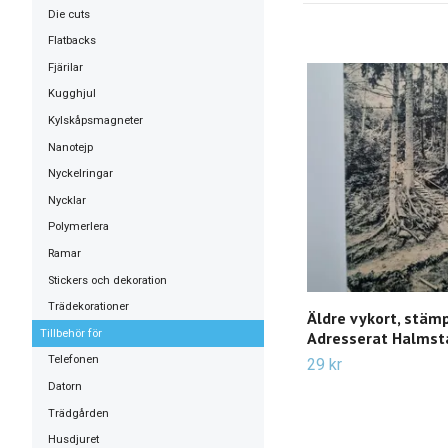
Die cuts
Flatbacks
Fjärilar
Kugghjul
Kylskåpsmagneter
Nanotejp
Nyckelringar
Nycklar
Polymerlera
Ramar
Stickers och dekoration
Trädekorationer
Äldre vykort, stäm
Tillbehör för
Adresserat Halmst
Telefonen
29 kr
Datorn
Trädgården
Husdjuret