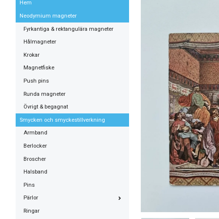
Hem
Neodymium magneter
Fyrkantiga & rektangulära magneter
Hålmagneter
Krokar
Magnetfiske
Push pins
Runda magneter
Övrigt & begagnat
Smycken och smyckestillverkning
Armband
Berlocker
Broscher
Halsband
Pins
Pärlor
Ringar