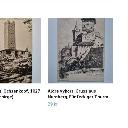
t, Ochsenkopf, 1027
Äldre vykort, Gruss aus
Vyk
ebirge)
Nurnberg, Fünfeckiger Thurm
Kak
29 kr
19 k