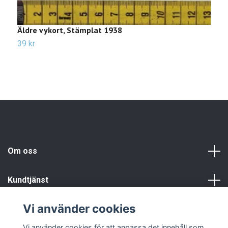
Äldre vykort, Stämplat 1938
Ä
39 kr
2
Om oss
Kundtjänst
Vi använder cookies
Info
Vi använder cookies för att anpassa det innehåll som