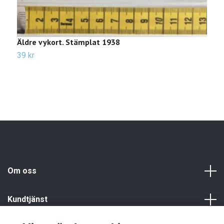
Äldre vykort. Stämplat 1938
Ä
39 kr
2
Om oss
Kundtjänst