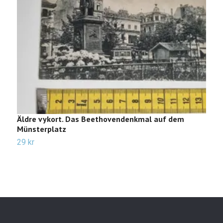
Äldre vykort. Das Beethovendenkmal auf dem
Ä
Münsterplatz
1
29 kr
2