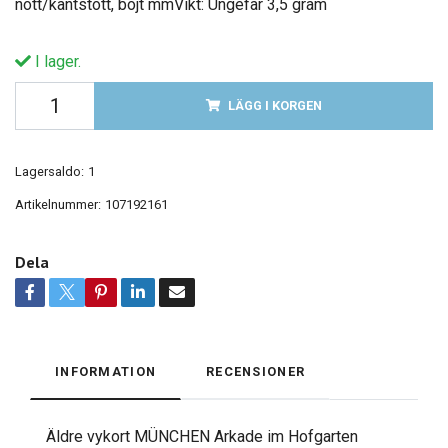
nött/kantstött, böjt mmVikt: Ungefär 3,5 gram
I lager.
LÄGG I KORGEN
Lagersaldo:
1
Artikelnummer:
107192161
Dela
INFORMATION
RECENSIONER
Äldre vykort MÜNCHEN Arkade im Hofgarten