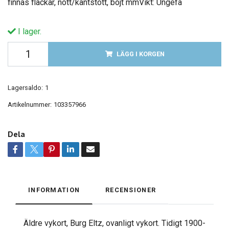
finnas fläckar, nött/kantstött, böjt mmVikt: Ungefä
I lager.
LÄGG I KORGEN
Lagersaldo:
1
Artikelnummer:
103357966
Dela
INFORMATION
RECENSIONER
Äldre vykort, Burg Eltz, ovanligt vykort. Tidigt 1900-