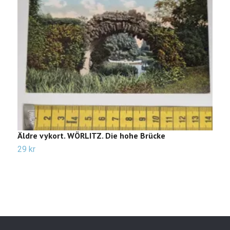
Äldre vykort. WÖRLITZ. Die hohe Brücke
Ä
29 kr
2