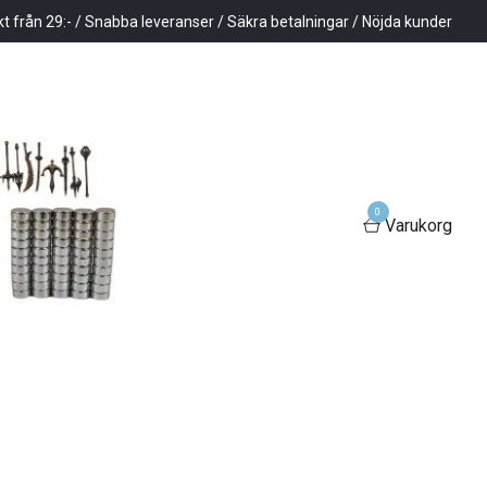
kt från 29:- / Snabba leveranser / Säkra betalningar / Nöjda kunder
0
Varukorg