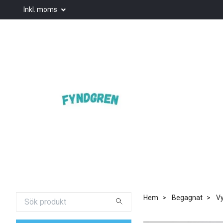
Inkl. moms
Hem
Begagnat
Vy