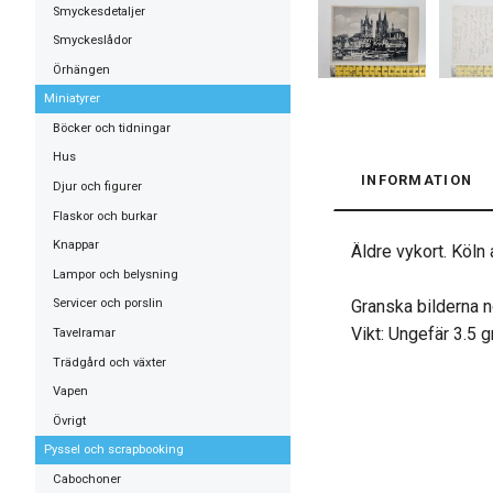
Smyckesdetaljer
Smyckeslådor
Örhängen
Miniatyrer
Böcker och tidningar
Hus
INFORMATION
Djur och figurer
Flaskor och burkar
Knappar
Äldre vykort. Köln
Lampor och belysning
Granska bilderna n
Servicer och porslin
Vikt: Ungefär 3.5 
Tavelramar
Trädgård och växter
Vapen
Övrigt
Pyssel och scrapbooking
Cabochoner