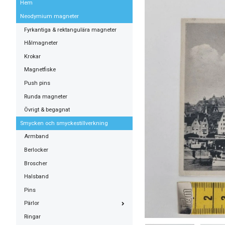
Hem
Neodymium magneter
Fyrkantiga & rektangulära magneter
Hålmagneter
Krokar
Magnetfiske
Push pins
Runda magneter
Övrigt & begagnat
Smycken och smyckestillverkning
Armband
Berlocker
Broscher
Halsband
Pins
Pärlor
Ringar