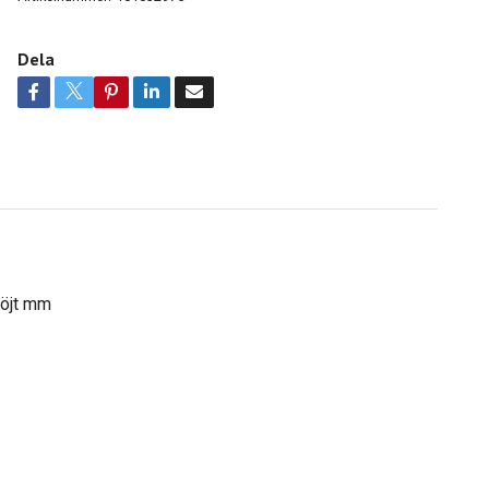
Dela
böjt mm