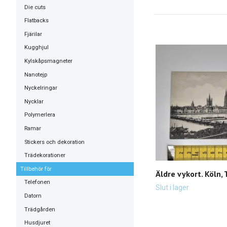
Die cuts
Flatbacks
Fjärilar
Kugghjul
Kylskåpsmagneter
Nanotejp
Nyckelringar
Nycklar
Polymerlera
Ramar
Stickers och dekoration
Trädekorationer
Tillbehör för
Äldre vykort. Köln, 
Telefonen
Slut i lager
Datorn
Trädgården
Husdjuret