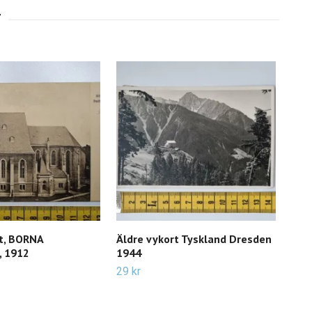
rt, BORNA
Äldre vykort Tyskland Dresden
Äld
, 1912
1944
Göt
29 kr
49 k