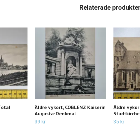
Total
Äldre vykort, COBLENZ Kaiserin
Äldre vyko
Augusta-Denkmal
Stadtkirche
39 kr
35 kr