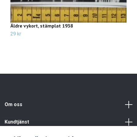
Äldre vykort, stämplat 1938
Ä
C
29 kr
2
Om oss
Kundtjänst