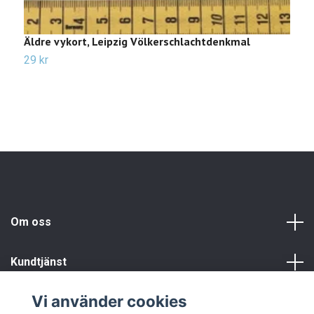
Äldre vykort, Leipzig Völkerschlachtdenkmal
Ä
29 kr
2
Om oss
Kundtjänst
Vi använder cookies
Info