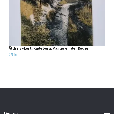
Äldre vykort, Radeberg. Partie en der Röder
Ä
E
29 kr
3
Om oss