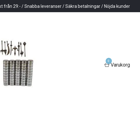
kt från 29:- / Snabba leveranser / Säkra betalningar / Nöjda kunder
0
Varukorg