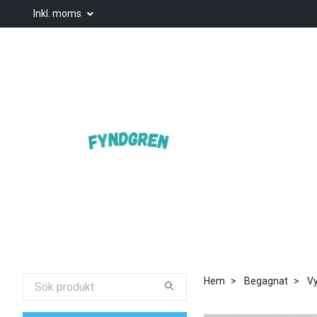
Inkl. moms
Hem
Begagnat
Vy