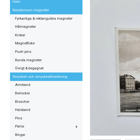
Hem
Neodymium magneter
Fyrkantiga & rektangulära magneter
Hålmagneter
Krokar
Magnetfiske
Push pins
Runda magneter
Övrigt & begagnat
Smycken och smyckestillverkning
Armband
Berlocker
Broscher
Halsband
Pins
Pärlor
Ringar