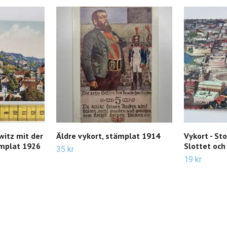
witz mit der
Äldre vykort, stämplat 1914
Vykort - St
mplat 1926
Slottet och
35 kr
19 kr