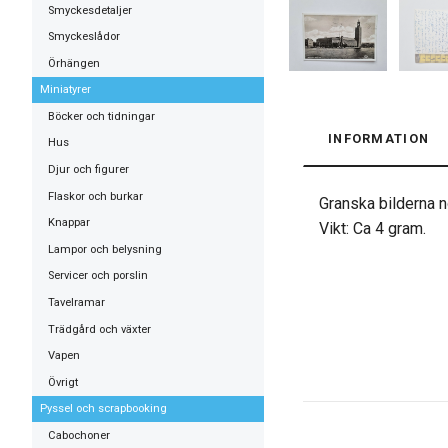
Smyckesdetaljer
Smyckeslådor
Örhängen
Miniatyrer
Böcker och tidningar
INFORMATION
Hus
Djur och figurer
Flaskor och burkar
Granska bilderna no
Knappar
Vikt: Ca 4 gram.
Lampor och belysning
Servicer och porslin
Tavelramar
Trädgård och växter
Vapen
Övrigt
Pyssel och scrapbooking
Cabochoner