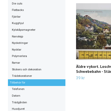
Die cuts
Flatbacks
Fjärilar
Kugghjul
Kylskåpsmagneter
Nanotejp
Nyckelringar
Nycklar
Polymerlera
Ramar
Äldre vykort. Losch
Stickers och dekoration
Schwebebahn - Stä
Trädekorationer
39 kr
Tillbehör för
Telefonen
Datorn
Trädgården
Husdjuret