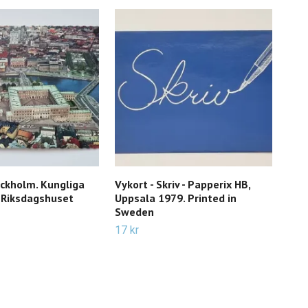
ockholm. Kungliga
Vykort - Skriv - Papperix HB,
Vyko
 Riksdagshuset
Uppsala 1979. Printed in
Aga
Sweden
ter
17 kr
19 k