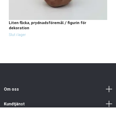
Liten flicka, prydnadsföremål / figurin för
B
dekoration
5
Slut i lager
Om oss
Kundtjänst