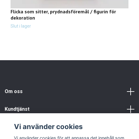
Flicka som sitter, prydnadsföremål / figurin för
M
dekoration
Sl
Slut i lager
Om oss
Kundtjänst
Vi använder cookies
Info
Vi använder cookies för att anpassa det innehåll som