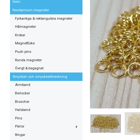
Hem
Neodymium magneter
Fyrkantiga & rektangulära magneter
Hålmagneter
Krokar
Magnetfiske
Push pins
Runda magneter
Övrigt & begagnat
Smycken och smyckestillverkning
Armband
Berlocker
Broscher
Halsband
Pins
Pärlor
Ringar