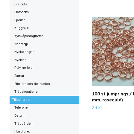
Die cuts
Flatbacks
Fjärilar
Kugghjul
Kylskåpsmagneter
Nanotejp
Nyckelringar
Nycklar
Polymerlera
Ramar
Stickers och dekoration
Trädekorationer
100 st jumprings / 
mm, roseguld)
Tillbehör för
29 kr
Telefonen
Datorn
Trädgården
Husdjuret