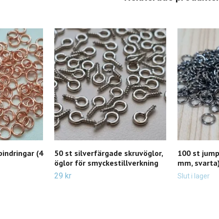
bindringar (4
50 st silverfärgade skruvöglor,
100 st jump
öglor för smyckestillverkning
mm, svarta
29 kr
Slut i lager