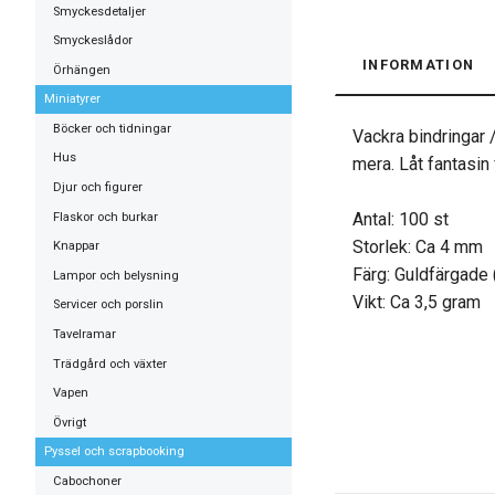
Smyckesdetaljer
Smyckeslådor
INFORMATION
Örhängen
Miniatyrer
Böcker och tidningar
Vackra bindringar 
Hus
mera. Låt fantasin 
Djur och figurer
Antal: 100 st
Flaskor och burkar
Storlek: Ca 4 mm
Knappar
Färg: Guldfärgade (
Lampor och belysning
Vikt: Ca 3,5 gram
Servicer och porslin
Tavelramar
Trädgård och växter
Vapen
Övrigt
Pyssel och scrapbooking
Cabochoner