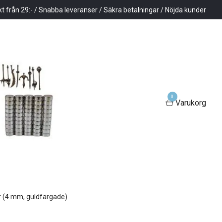
kt från 29:- / Snabba leveranser / Säkra betalningar / Nöjda kunder
0
Varukorg
r (4 mm, guldfärgade)