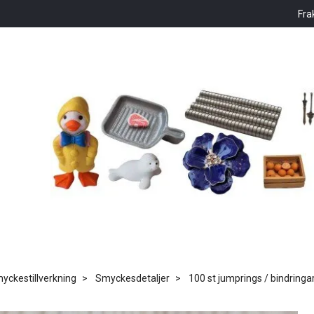
Fra
ckestillverkning
Smyckesdetaljer
100 st jumprings / bindringa