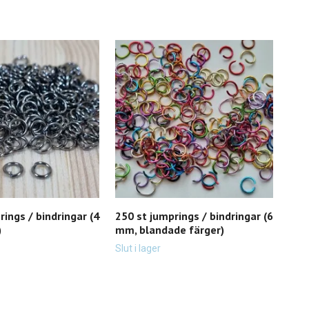
rings / bindringar (4
250 st jumprings / bindringar (6
100 
)
mm, blandade färger)
mm,
Slut i lager
Slut 