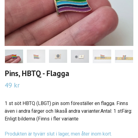
Pins, HBTQ - Flagga
49 kr
1 st söt HBTQ (LBGT) pin som föreställer en flagga. Finns
även i andra färger och likaså andra varianter.Antal: 1 stFärg:
Enligt bilderna (Finns i fler variante
Produkten är tyvärr slut i lager, men åter inom kort.