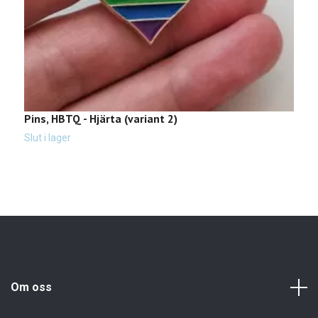
Pins, HBTQ - Hjärta (variant 2)
P
Slut i lager
Sl
Om oss