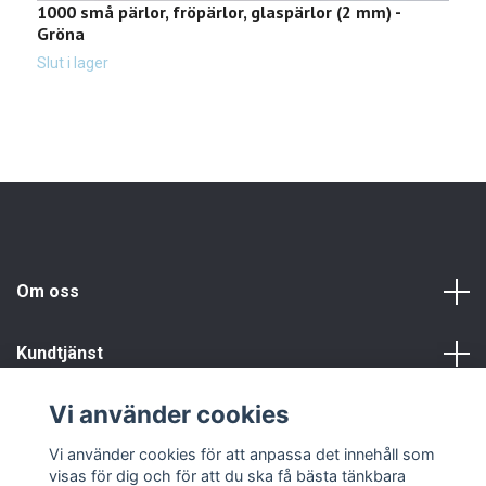
1000 små pärlor, fröpärlor, glaspärlor (2 mm) -
1
Gröna
Sl
Slut i lager
Om oss
Kundtjänst
Vi använder cookies
Info
Vi använder cookies för att anpassa det innehåll som
visas för dig och för att du ska få bästa tänkbara