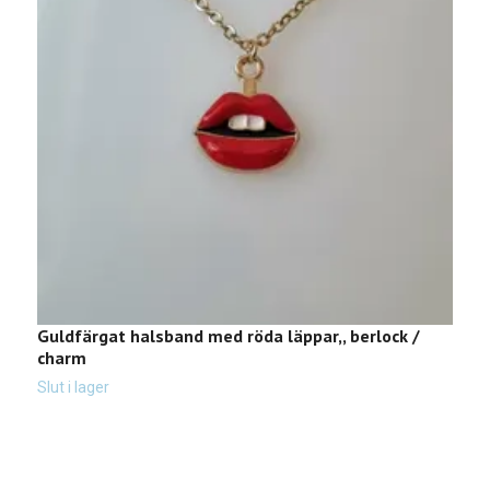
Guldfärgat halsband med röda läppar,, berlock /
G
charm
b
3
Slut i lager