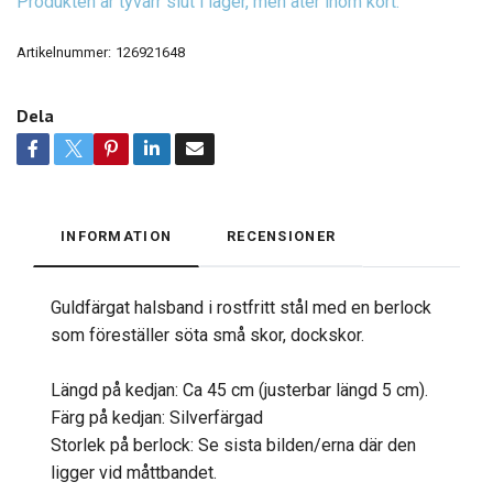
Produkten är tyvärr slut i lager, men åter inom kort.
Artikelnummer:
126921648
Dela
INFORMATION
RECENSIONER
Guldfärgat halsband i rostfritt stål med en berlock
som föreställer söta små skor, dockskor.
Längd på kedjan: Ca 45 cm (justerbar längd 5 cm).
Färg på kedjan: Silverfärgad
Storlek på berlock: Se sista bilden/erna där den
ligger vid måttbandet.