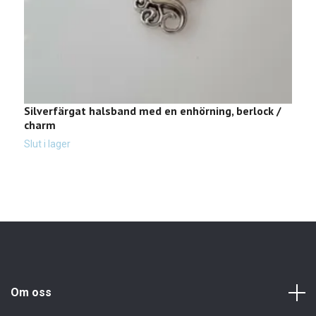
Silverfärgat halsband med en enhörning, berlock /
H
charm
4
Slut i lager
Om oss