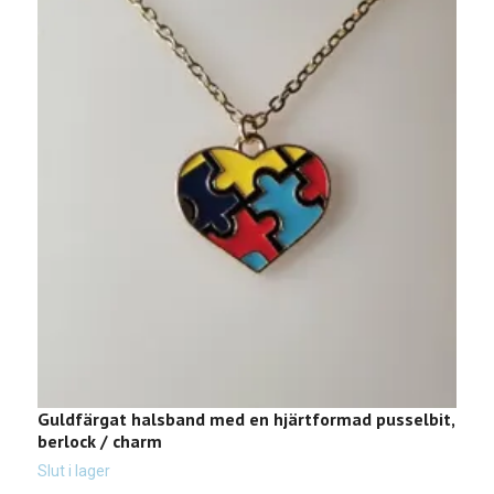
Guldfärgat halsband med en hjärtformad pusselbit,
H
berlock / charm
4
Slut i lager