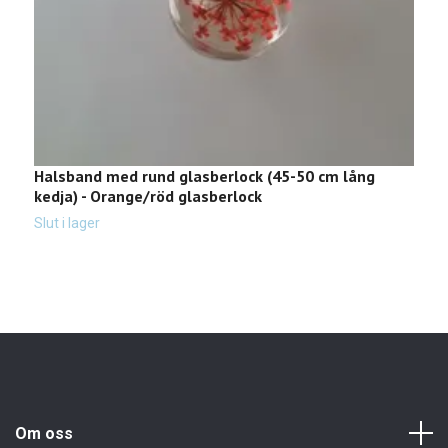
Halsband med rund glasberlock (45-50 cm lång
G
kedja) - Orange/röd glasberlock
b
3
Slut i lager
Om oss