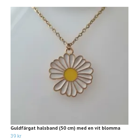
Guldfärgat halsband (50 cm) med en vit blomma
H
39 kr
4