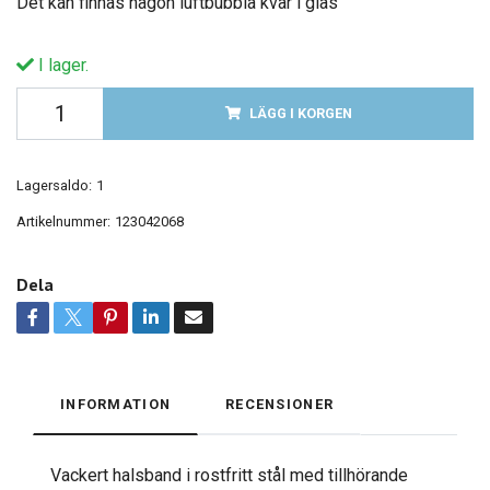
Det kan finnas någon luftbubbla kvar i glas
I lager.
LÄGG I KORGEN
Lagersaldo:
1
Artikelnummer:
123042068
Dela
INFORMATION
RECENSIONER
Vackert halsband i rostfritt stål med tillhörande