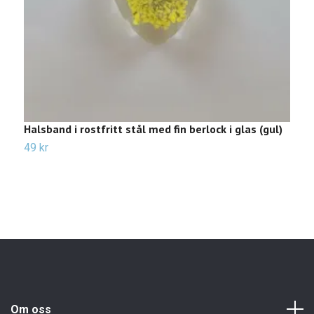
Halsband i rostfritt stål med fin berlock i glas (gul)
G
49 kr
3
Om oss