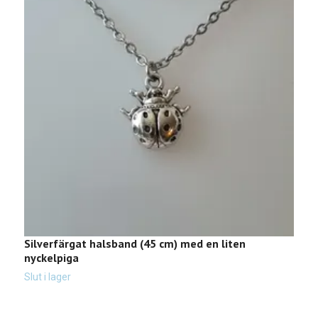
Silverfärgat halsband (45 cm) med en liten
H
nyckelpiga
k
Slut i lager
Sl