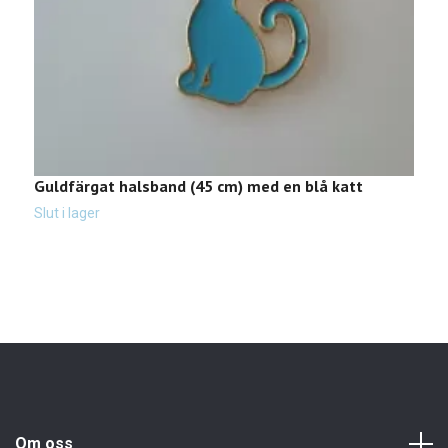
Guldfärgat halsband (45 cm) med en blå katt
G
b
Slut i lager
Sl
Om oss