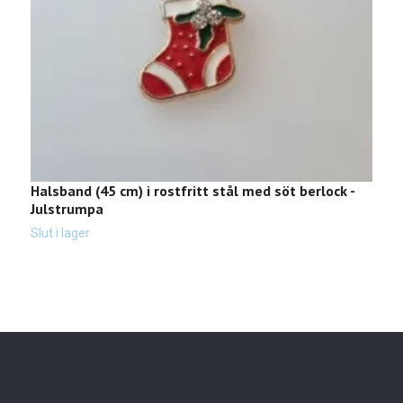
Halsband (45 cm) i rostfritt stål med söt berlock -
H
Julstrumpa
k
Slut i lager
Sl