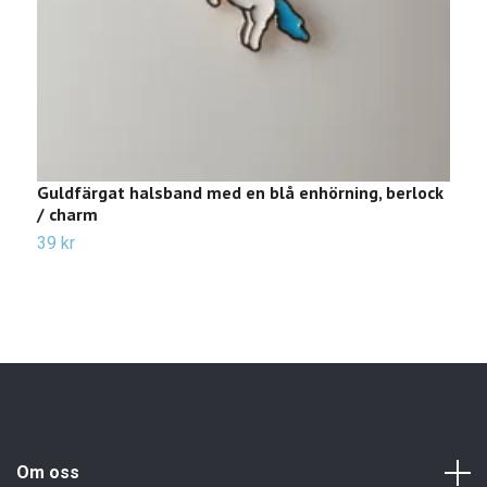
Guldfärgat halsband med en blå enhörning, berlock
H
/ charm
c
39 kr
Sl
Om oss