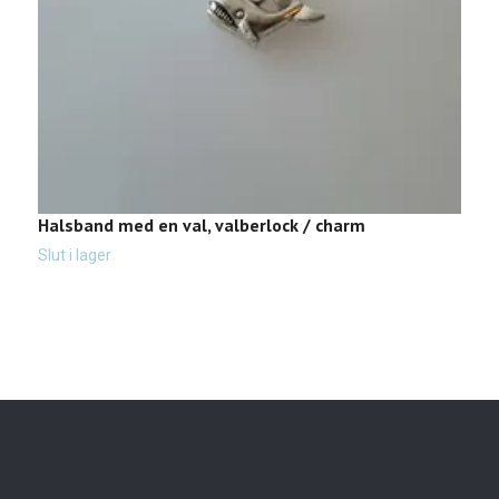
Halsband med en val, valberlock / charm
G
Slut i lager
Sl