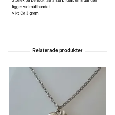
Storlek på berlock: Se sista bilden/erna där den
ligger vid måttbandet.
Vikt: Ca 3 gram