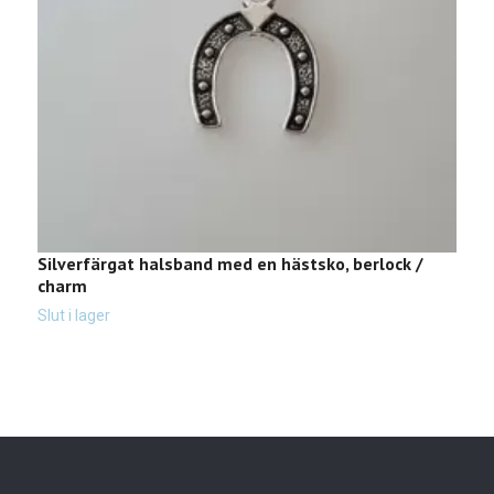
Silverfärgat halsband med en hästsko, berlock /
H
charm
R
Slut i lager
Sl